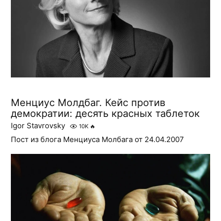
Менциус Молдбаг. Кейс против
демократии: десять красных таблеток
Igor Stavrovsky
10K
🔥
Пост из блога Менциуса Молбага от 24.04.2007