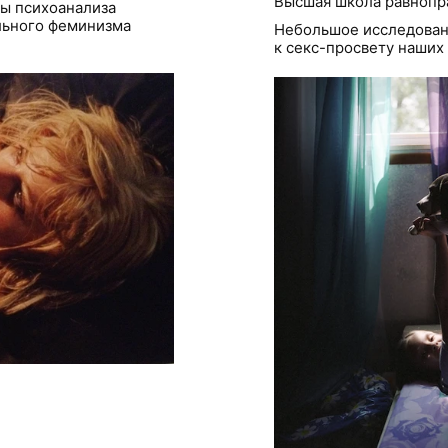
Высшая школа равнопр
ы психоанализа
льного феминизма
Небольшое исследован
к секс-просвету наших