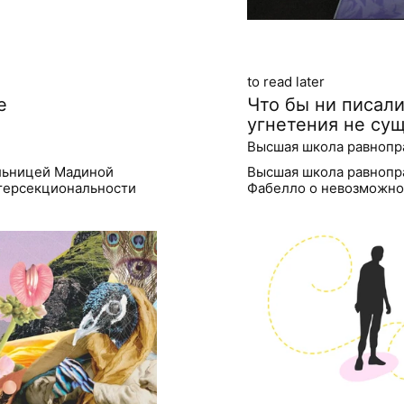
to read later
е
Что бы ни писали
угнетения не су
Высшая школа равнопр
льницей Мадиной
Высшая школа равнопр
нтерсекциональности
Фабелло о невозможнос