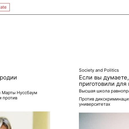
ate
Society and Politics
ародии
Если вы думаете,
приготовили для 
Высшая школа равнопр
и Марты Нуссбаум
м против
Против дикскриминаци
университетах