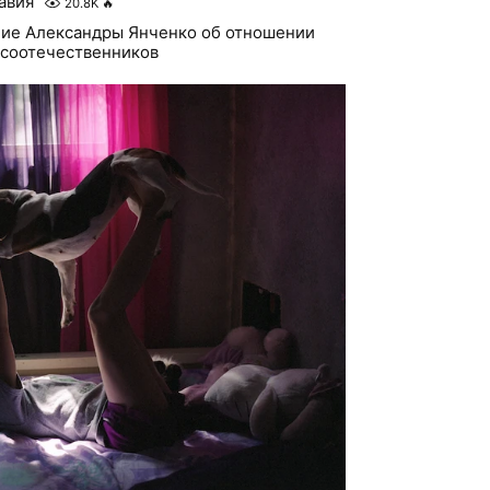
авия
20.8K
🔥
ие Александры Янченко об отношении
 соотечественников