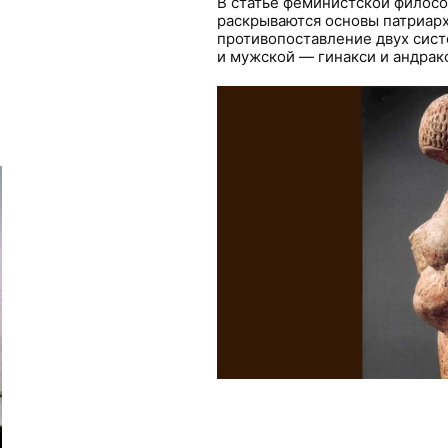
В статье феминистской филос
раскрываются основы патриарх
противопоставление двух сист
и мужской — гинакси и андрак