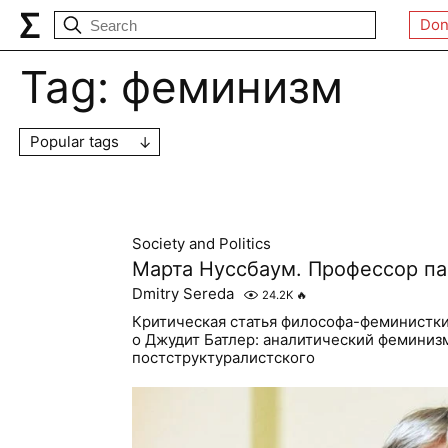
Don
Tag:
феминизм
Popular tags
Society and Politics
Марта Нуссбаум. Профессор п
Dmitry Sereda
24.2K
🔥
Критическая статья философа-феминистк
о Джудит Батлер: аналитический феминиз
постструктуралистского