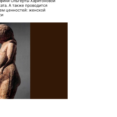
офини Ольгерты Харитоновой
ата. А также проводится
ем ценностей: женской
си