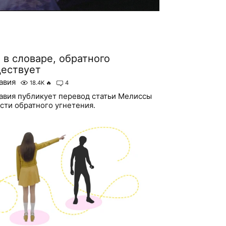
 в словаре, обратного
ществует
авия
18.4K
🔥
4
авия публикует перевод статьи Мелиссы
ти обратного угнетения.