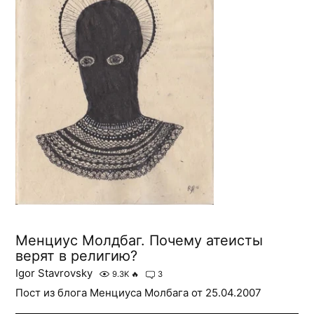
Менциус Молдбаг. Почему атеисты
верят в религию?
Igor Stavrovsky
9.3K
🔥
3
Пост из блога Менциуса Молбага от 25.04.2007