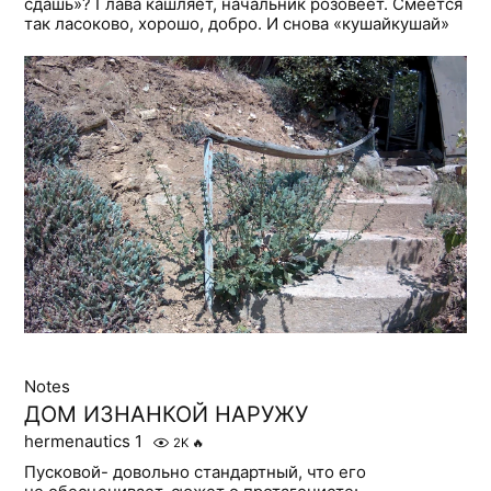
сдашь»? Глава кашляет, начальник розовеет. Смеётся
так ласоково, хорошо, добро. И снова «кушайкушай»
Notes
ДОМ ИЗНАНКОЙ НАРУЖУ
hermenautics 1
2K
🔥
Пусковой- довольно стандартный, что его