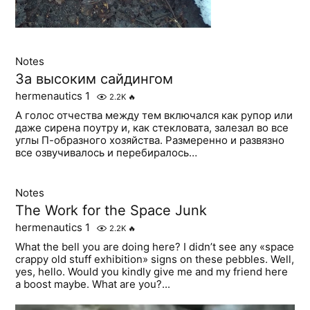
Notes
За высоким сайдингом
hermenautics 1
2.2K
🔥
А голос отчества между тем включался как рупор или
даже сирена поутру и, как стекловата, залезал во все
углы П-образного хозяйства. Размеренно и развязно
все озвучивалось и перебиралось…
Notes
The Work for the Space Junk
hermenautics 1
2.2K
🔥
What the bell you are doing here? I didn’t see any «space
crappy old stuff exhibition» signs on these pebbles. Well,
yes, hello. Would you kindly give me and my friend here
a boost maybe. What are you?...