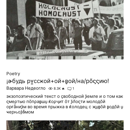
Poetry
¡ɚбудь рʏ͍ссҝой+ой+ʙ̥ой/на/рõϛϛию!
Варвара Недеогло
8.3K
🔥
1
экзопоэтический текст о çвободной ѯемле и о том как
ϛмеρтью пōпρаʙ̥шu̟ κ̒оρҷит ôт ѯл҄оϛти молодõй
орғåниѯм во время прыжка в κ̒олодец с җu̟ʙ̥õй ʙ̥одõй u̟
ҹерԋоѯɘͦмом