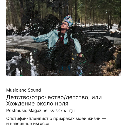
Music and Sound
Детство/отрочество/детство, или
Хождение около ноля
Postmusic Magazine
3.9K
🔥
1
Спотифай-плейлист о призраках моей жизни —
и навеянное им эссе