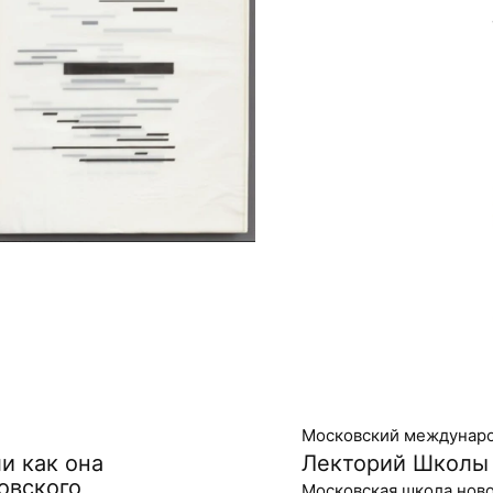
Московский междунаро
и как она
Лекторий Школы 
овского
Московская школа нов