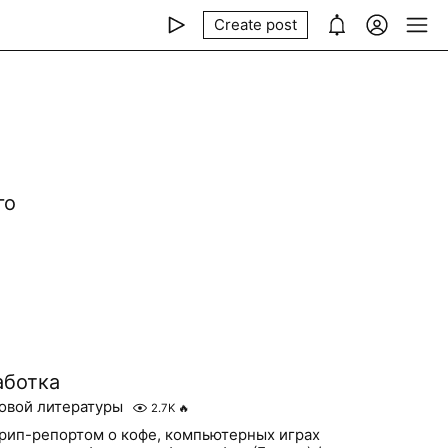
Create post
го
аботка
овой литературы
2.7K
🔥
рип-репортом о кофе, компьютерных играх