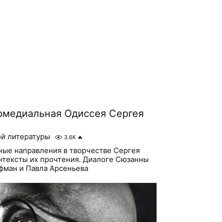
рмедиальная Одиссея Сергея
ой литературы
3.6K
🔥
ные направления в творчестве Сергея
онтексты их прочтения. Диалоге Сюзанны
фман и Павла Арсеньева