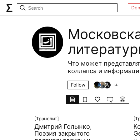
Don
Московска
литерату
Что может представлят
коллапса и информаци
Follow
+
4
[Транслит]
[Т
Дмитрий Голынко,
К
Поэзия закрытого
G