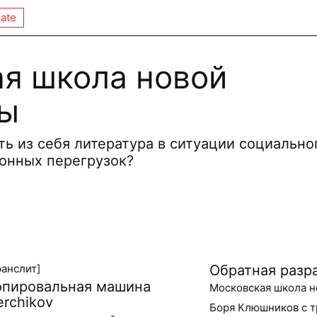
ate
я школа новой
ры
ь из себя литература в ситуации социально
онных перегрузок?
ранслит]
Обратная разр
опировальная машина
Московская школа н
erchikov
Боря Клюшников с т