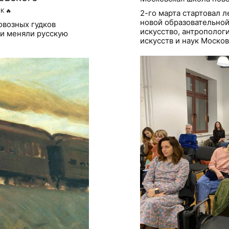
1K
🔥
2-го марта стартовал 
новой образовательно
овозных гудков
искусство, антропологи
ги меняли русскую
искусств и наук Моско