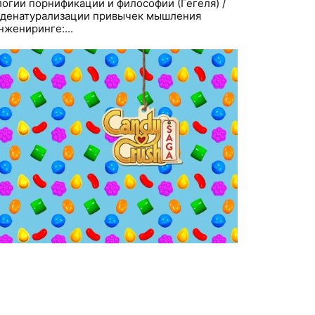
огии порнификации и философии (Гегеля) /
к денатурализации привычек мышления
жениринге:...