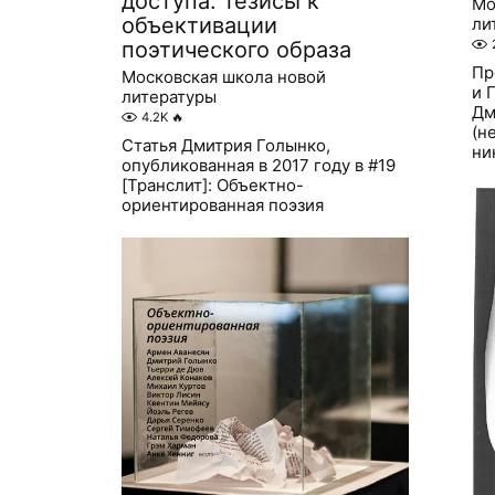
доступа: тезисы к
Мо
объективации
ли
поэтического образа
Пр
Московская школа новой
и 
литературы
Дм
4.2K
🔥
(н
Статья Дмитрия Голынко,
ни
опубликованная в 2017 году в #19
[Транслит]: Объектно-
ориентированная поэзия