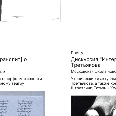
Poetry
ранслит] о
Дискуссия "Инте
Третьякова"
Московская школа нов
1K
🔥
ого перформативности
Утопические и актуаль
вному театру
Третьякова, а также к
Штретлинг, Татьяны Хо