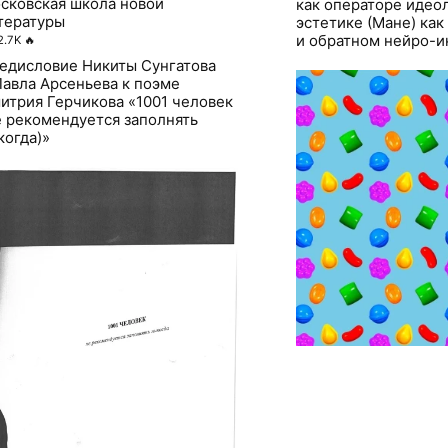
сковская школа новой
как операторе идеол
тературы
эстетике (Мане) ка
и обратном нейро-ин
2.7K
🔥
едисловие Никиты Сунгатова
Павла Арсеньева к поэме
итрия Герчикова «1001 человек
е рекомендуется заполнять
когда)»