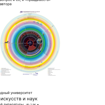
автора
дный университет
искусств и наук
ой литературы
2.9K
🔥