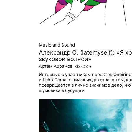
Music and Sound
Александр С. (iatemyself): «Я х
звуковой волной»
Артём Абрамов
4.7K
🔥
Интервью с участником проектов Oneirine, 
и Echo Coma о шумах из детства, о том, к
превращается в лично значимое дело, и о
шумовика в будущем