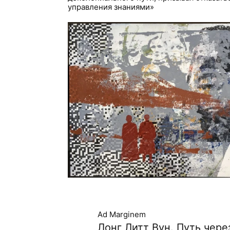
управления знаниями»
Ad Marginem
Лонг Литт Вун. Путь через