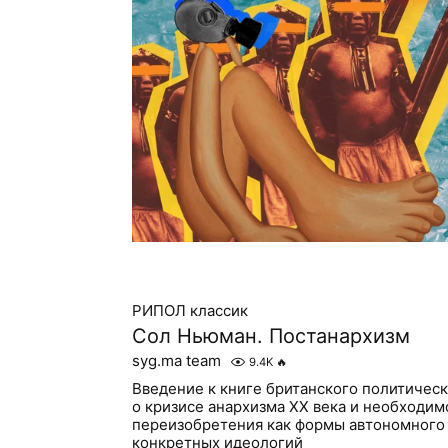
РИПОЛ классик
Сол Ньюман. Постанархизм
syg.ma team
9.4K
🔥
Введение к книге британского политичес
о кризисе анархизма XX века и необходим
переизобретения как формы автономного
конкретных идеологий