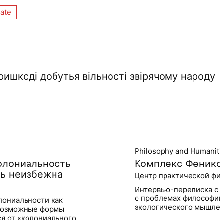
ate
ришкоді добутья вільності звірячому народу
Philosophy and Humanit
олониальность
Комплекс Феникс
ть неизбежна
Центр практической фи
Интервью-переписка 
о проблемах философии
лониальности как
экологического мышле
 возможные формы
ся от «колониального