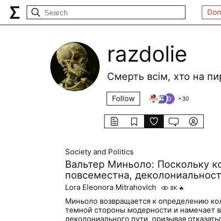
Don
razdolie
Смерть всім, хто на пи
Follow
+
30
Society and Politics
Вальтер Миньоло: Поскольку к
повсеместна, деколониальнос
Lora Eleonora Mitrahovich
8K
🔥
Миньоло возвращается к определению ко
темной стороны модерности и намечает
деколониального пути, призывая отказать