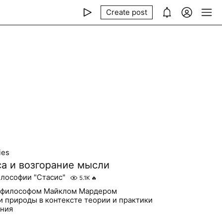
Create post
ies
а и возгорание мысли
лософии "Стасис"
5.1K
🔥
с философом Майклом Мардером
 природы в контексте теории и практики
ния