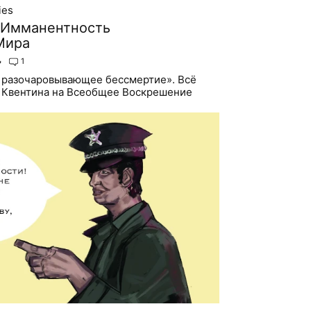
ies
 Имманентность
Мира

1
 разочаровывающее бессмертие». Всё
х Квентина на Всеобщее Воскрешение