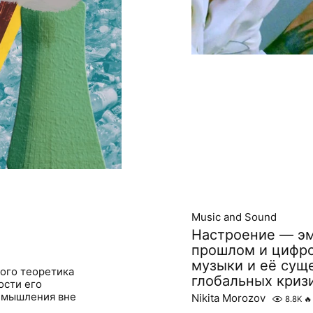
Music and Sound
Настроение — эм
прошлом и цифр
музыки и её сущ
кого теоретика
глобальных криз
ости его
 мышления вне
Nikita Morozov
8.8K
🔥