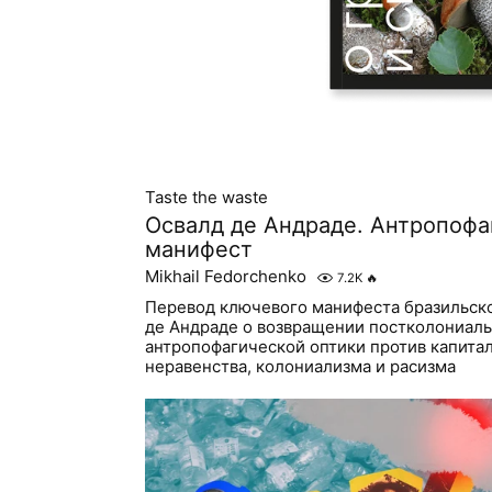
Taste the waste
Освалд де Андраде. Антропофа
манифест
Mikhail Fedorchenko
7.2K
🔥
Перевод ключевого манифеста бразильско
де Андраде о возвращении постколониал
антропофагической оптики против капита
неравенства, колониализма и расизма