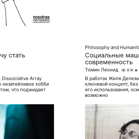
Philosophy and Humanit
очу стать
Социальные маш
современность
Томин Леонид
9.1K
🔥
Dissociative Array
В работах Жиля Делеза
ак незатейливое хобби
ключевой концепт, без
 том, что поджидает
его использования, ос
возможно