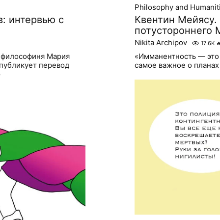
Philosophy and Humanit
: интервью с
Квентин Мейясу.
потустороннего 
Nikita Archipov
17.6K

я философиня Мария
«Имманентность — это
 публикует перевод
самое важное о плана
ю