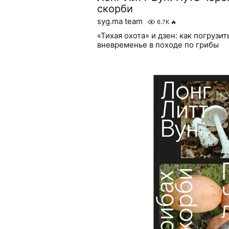
скорби
syg.ma team
6.7K
🔥
«Тихая охота» и дзен: как погрузи
вневременье в походе по грибы