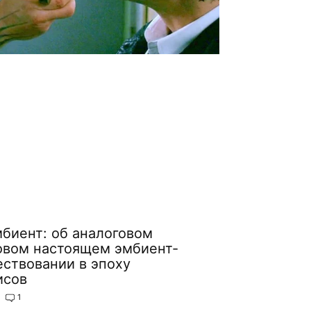
биент: об аналоговом
овом настоящем эмбиент-
ествовании в эпоху
исов
1