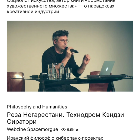
Социолог искусства, автор книги «Бормотание
художественного множества» — о парадоксах
креативной индустрии
Philosophy and Humanities
Реза Негарестани. Технодром Кэндзи
Сиратори
Webzine Spacemorgue
6.9K
🔥
Иранский философ о киберпанк-проектах