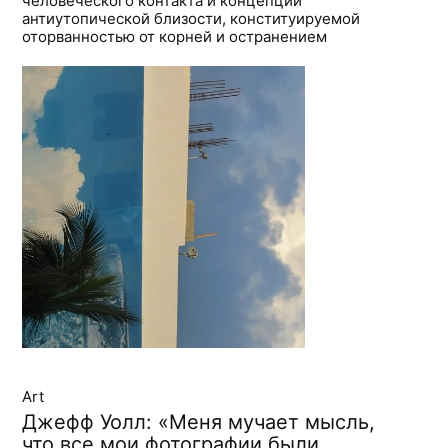
человеческого контакта и концепции
антиутопической близости, конституируемой
оторванностью от корней и остранением
Art
Джефф Уолл: «Меня мучает мысль,
что все мои фотографии были