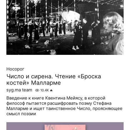
Носорог
Число и сирена. Чтение «Броска
костей» Малларме
syg.ma team
10.4K
🔥
Введение к книге Квентина Мейясу, в которой
философ пытается расшифровать поэму Стефана
Малларме и ищет таинственное Число, проясняющее
смысл поэзии