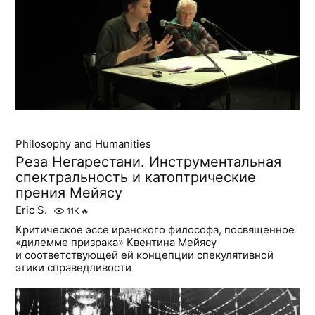
Philosophy and Humanities
Реза Негарестани. Инструментальная
спектральность и катоптрические
прения Мейясу
Eric S.
11K
🔥
Критическое эссе иранского философа, посвященное
«дилемме призрака» Квентина Мейясу
и соответствующей ей концепции спекулятивной
этики справедливости