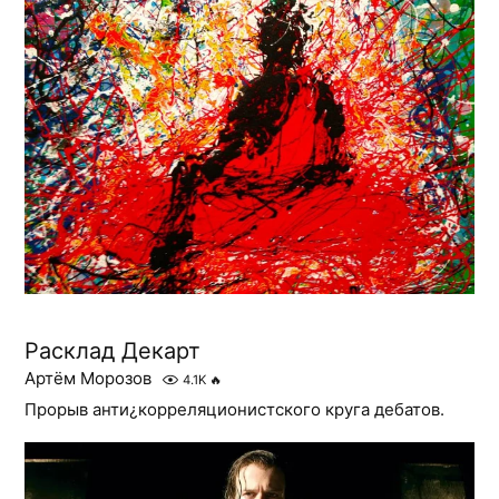
Расклад Декарт
Артём Морозов
4.1K
🔥
Прорыв анти¿корреляционистского круга дебатов.