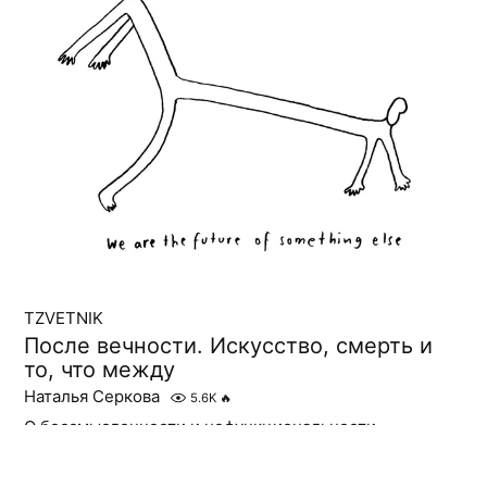
TZVETNIK
После вечности. Искусство, смерть и
то, что между
Наталья Серкова
5.6K
🔥
О бессмысленности и нефункциональности
искусства, объектах-перформативах и жизни после
смерти