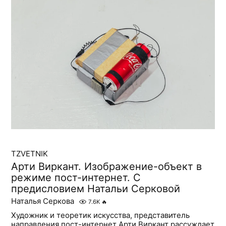
TZVETNIK
Арти Виркант. Изображение-объект в
режиме пост-интернет. С
предисловием Натальи Серковой
Наталья Серкова
7.6K
🔥
Художник и теоретик искусства, представитель
направления пост-интернет Арти Виркант рассуждает