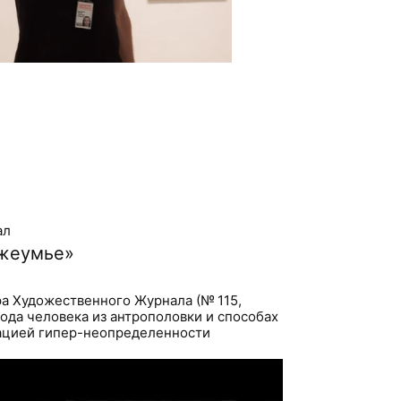
ал
жеумье»
ра Художественного Журнала (№ 115,
хода человека из антрополовки и способах
уацией гипер-неопределенности