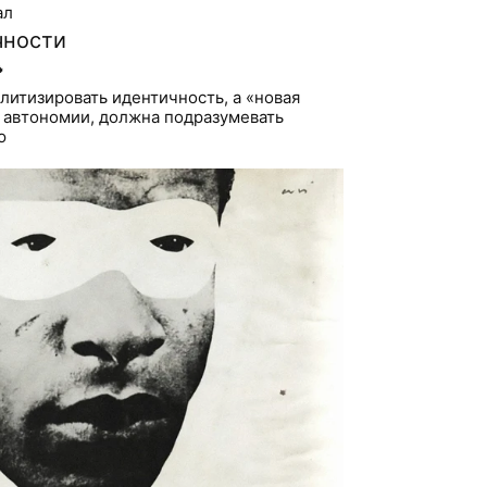
ал
чности

итизировать идентичность, а «новая
 автономии, должна подразумевать
ю