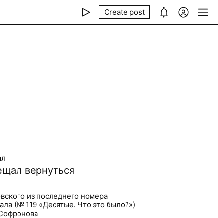
Create post
ал
бещал вернуться
вского из последнего номера
ла (№ 119 «Десятые. Что это было?»)
 Софронова