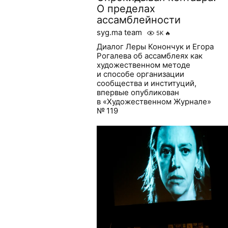
О пределах
ассамблейности
syg.ma team
5K
🔥
Диалог Леры Конончук и Егора
Рогалева об ассамблеях как
художественном методе
и способе организации
сообщества и институций,
впервые опубликован
в «Художественном Журнале»
№ 119