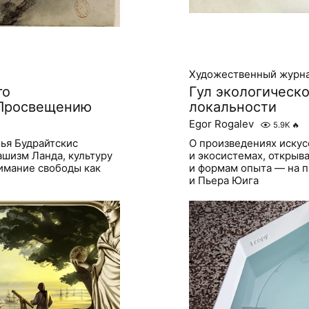
Художественный журн
го
Гул экологическо
 Просвещению
локальности
Egor Rogalev
5.9K
🔥
ья Будрайтскис
О произведениях искус
ашизм Ланда, культуру
и экосистемах, открыв
нимание свободы как
и формам опыта — на 
и Пьера Юига