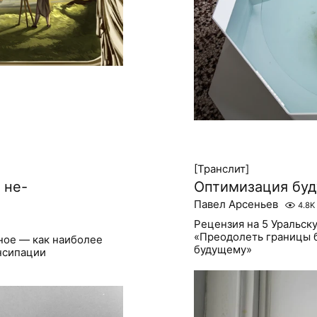
[Транслит]
 не-
Оптимизация бу
Павел Арсеньев
4.8K
Рецензия на 5 Уральск
«Преодолеть границы 
ное — как наиболее
будущему»
нсипации