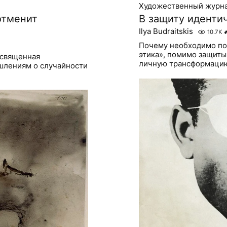
Художественный журн
отменит
В защиту иденти
Ilya Budraitskis
10.7K

Почему необходимо пол
этика», помимо защиты
освященная
личную трансформаци
ышлениям о случайности