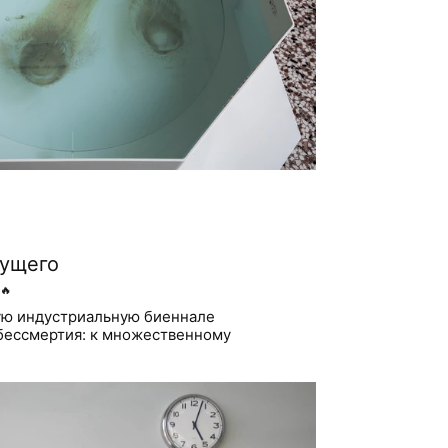
дущего
🔥
ую индустриальную биеннале
бессмертия: к множественному