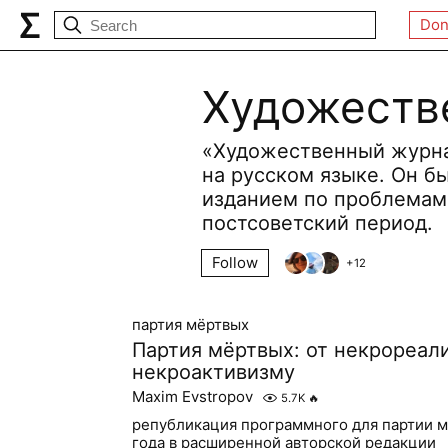
Don
Художеств
«Художественный журна
на русском языке. Он бы
изданием по проблемам
постсоветский период.
Follow
+
12
партия мёртвых
Партия мёртвых: от некрореал
некроактивизму
Maxim Evstropov
5.7K
🔥
републикация программного для партии м
года в расширенной авторской редакции