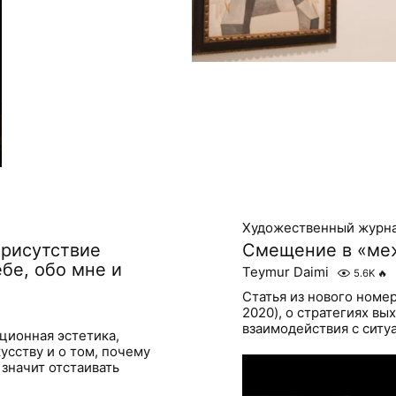
Художественный журн
присутствие
Смещение в «ме
ебе, обо мне и
Teymur Daimi
5.6K
🔥
Статья из нового номе
2020), о стратегиях вы
взаимодействия с сит
яционная эстетика,
усству и о том, почему
 значит отстаивать