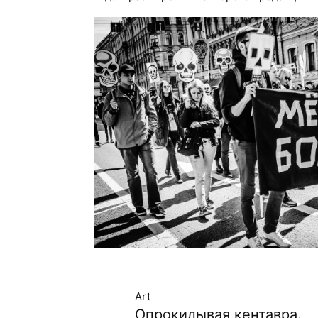
Art
Опрокидывая кентавра.