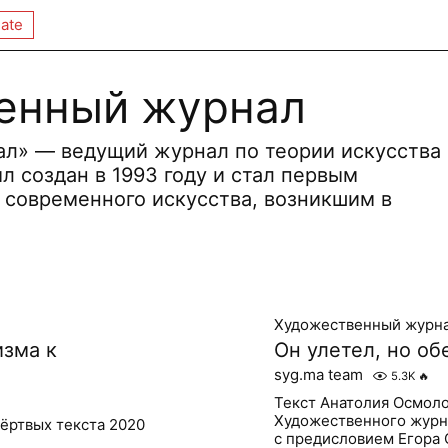
ate
енный журнал
л» — ведущий журнал по теории искусства
л создан в 1993 году и стал первым
 современного искусства, возникшим в
Художественный журн
изма к
Он улетел, но о
syg.ma team
5.3K
🔥
Текст Анатолия Осмоло
Художественного журна
ёртвых текста 2020
с предисловием Егора