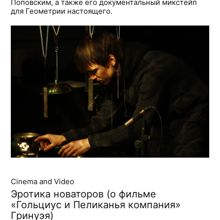
Поповским, а также его документальный микстейп
для Геометрии настоящего.
Cinema and Video
Эротика новаторов (о фильме
«Гольциус и Пеликанья компания»
Гринуэя)