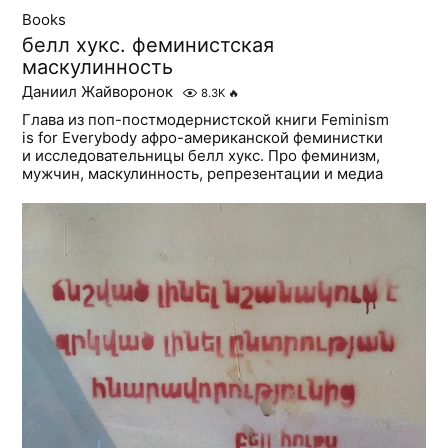
Books
белл хукс. феминистская
маскулинность
Даниил Жайворонок
8.3K
🔥
Глава из поп-постмодернистской книги Feminism
is for Everybody афро-американской феминистки
и исследовательницы белл хукс. Про феминизм,
мужчин, маскулинность, репрезентации и медиа