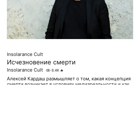
Insolarance Cult
Исчезновение смерти
Insolarance Cult
6.4K
🔥
Алексей Кардаш размышляет о том, какая концепция
смерти возникает в условиях медиареальности и как
в ней определяется ценность этого события