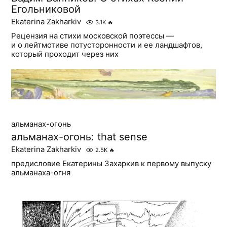
Егольниковой
Ekaterina Zakharkiv
3.1K
🔥
Рецензия на стихи московской поэтессы —
и о лейтмотиве потусторонности и ее ландшафтов,
который проходит через них
альманах-огонь
альманах-огонь: that sense
Ekaterina Zakharkiv
2.5K
🔥
предисловие Екатерины Захаркив к первому выпуску
альманаха-огня