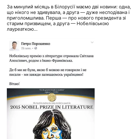
За минулий місяць в Білорусії маємо дві новини: одна,
що нікого не здивувала, а друга — дуже несподівана і
приголомшлива. Перша — про нового президента зі
старим призвищем, а друга — Нобелівською
лауреаткою...