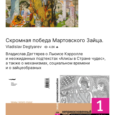
Скромная победа Мартовского Зайца.
Vladislav Degtyarev
4.8K
🔥
Владислав Дегтярев о Льюисе Кэрролле
и неожиданных подтекстах «Алисы в Стране чудес»,
а также о механизмах, социальном времени
и о зайцеобразных