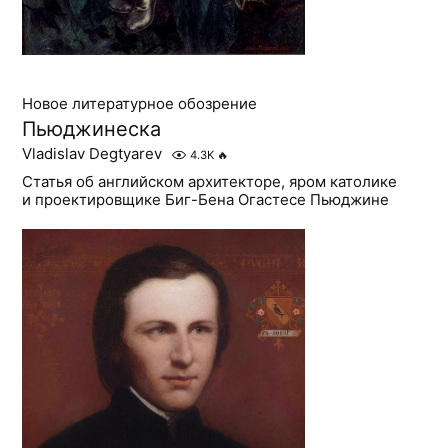
Новое литературное обозрение
Пьюджинеска
Vladislav Degtyarev
4.3K
🔥
Статья об английском архитекторе, яром католике
и проектировщике Биг-Бена Огастесе Пьюджине