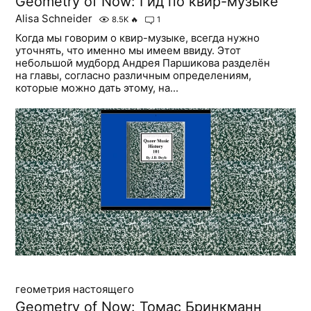
Geometry of Now: Гид по квир-музыке
Alisa Schneider
8.5K
🔥
1
Когда мы говорим о квир-музыке, всегда нужно
уточнять, что именно мы имеем ввиду. Этот
небольшой мудборд Андрея Паршикова разделён
на главы, согласно различным определениям,
которые можно дать этому, на...
геометрия настоящего
Geometry of Now: Томас Бринкманн