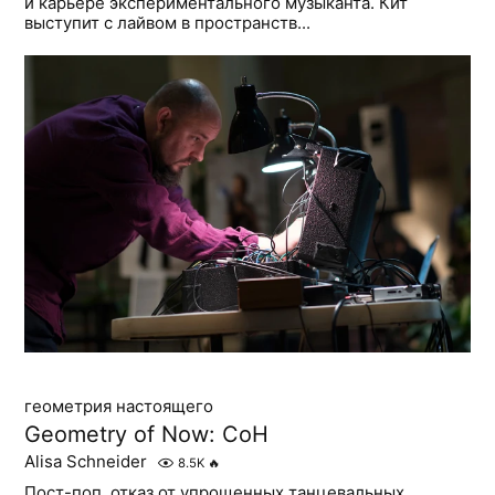
и карьере экспериментального музыканта. Кит
выступит с лайвом в пространств...
геометрия настоящего
Geometry of Now: CoH
Alisa Schneider
8.5K
🔥
Пост-поп, отказ от упрощенных танцевальных