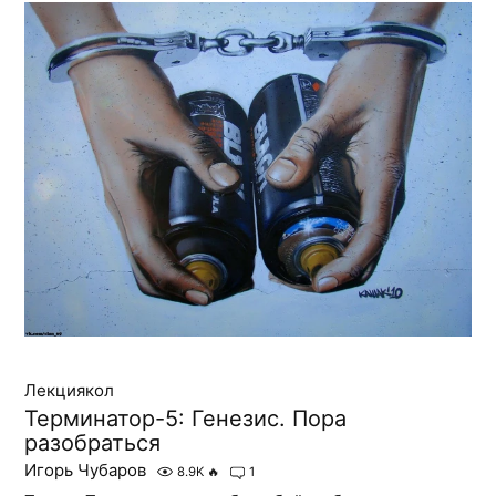
Лекциякол
Терминатор-5: Генезис. Пора
разобраться
Игорь Чубаров
8.9K
🔥
1