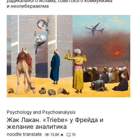
радикального ислама, советского коммунизма
и неолиберазилма
Psychology and Psychoanalysis
Жак Лакан. «Triebe» у Фрейда и
желание аналитика
noodle translate
13.8K
🔥
10