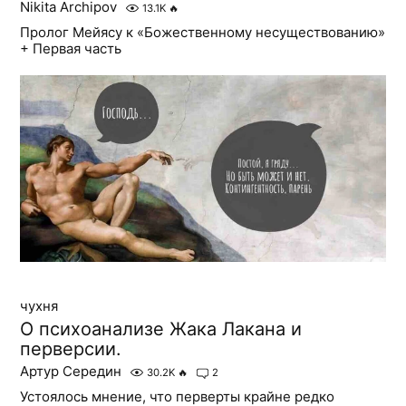
Nikita Archipov
13.1K
🔥
Пролог Мейясу к «Божественному несуществованию»
+ Первая часть
чухня
О психоанализе Жака Лакана и
перверсии.
Артур Середин
30.2K
🔥
2
Устоялось мнение, что перверты крайне редко