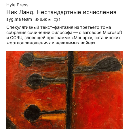
Hyle Press
Ник Ланд. Нестандартные исчисления
syg.ma team
8.4K
🔥
1
Спекулятивный текст-фантазия из третьего тома
собрания сочинений философа — о заговоре Microsoft
и CCRU, зловещей программе «Монарх», сатанинских
жертвоприношениях и невидимых войнах