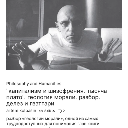
Philosophy and Humanities
"капитализм и шизофрения. тысяча
плато". геология морали. разбор.
делез и гваттари
artem kolbasin
8.9K
🔥
2
разбор «геологии морали», одной из самых
труднодоступных для понимания глав книги