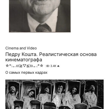
Cinema and Video
Педру Кошта. Реалистическая основа
кинематографа
☆*:.｡.o(≧▽≦)o.｡.:*☆
3.4K
🔥
О самых первых кадрах