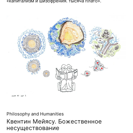
«капитализм и шизофрения. тысяча плато».
Philosophy and Humanities
Квентин Мейясу. Божественное
несуществование