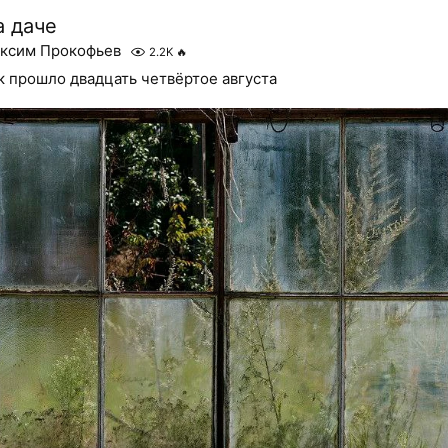
а даче
ксим Прокофьев
2.2K
🔥
к прошло двадцать четвёртое августа