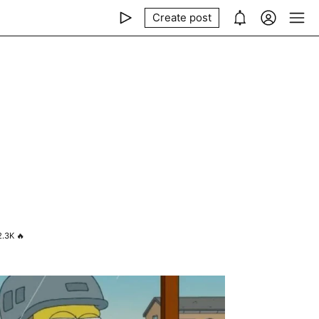
Create post
2.3K
🔥