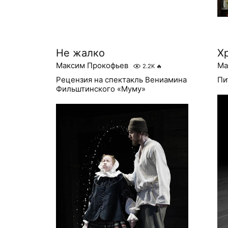
Не жалко
Х
Максим Прокофьев
Ма
2.2K
🔥
Рецензия на спектакль Вениамина
Пи
Фильштинского «Муму»