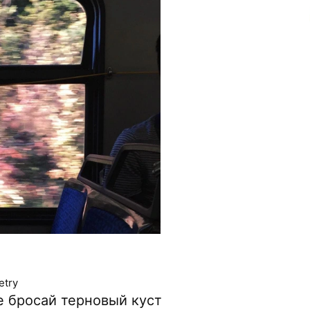
etry
е бросай терновый куст