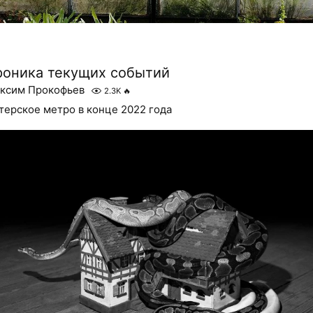
роника текущих событий
ксим Прокофьев
2.3K
🔥
терское метро в конце 2022 года