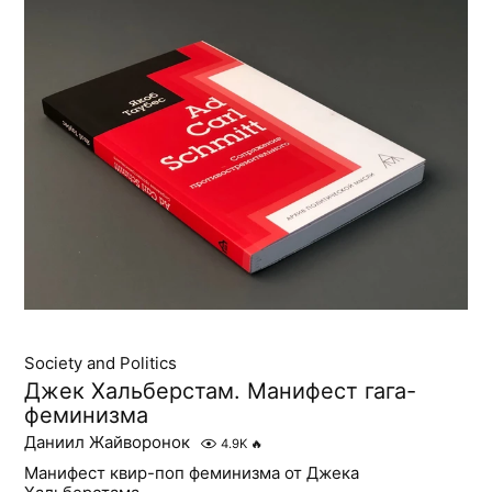
Society and Politics
Джек Хальберстам. Манифест гага-
феминизма
Даниил Жайворонок
4.9K
🔥
Манифест квир-поп феминизма от Джека