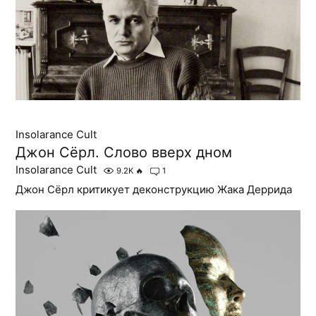
Insolarance Cult
Джон Сёрл. Слово вверх дном
Insolarance Cult
9.2K
🔥
1
Джон Сёрл критикует деконструкцию Жака Деррида