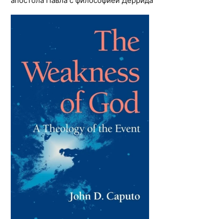
апостола Павла с философией Деррида