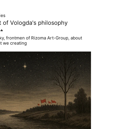
ies
ct of Vologda's philosophy
🔥
tsky, frontmen of Rizoma Art-Group, about
t we creating