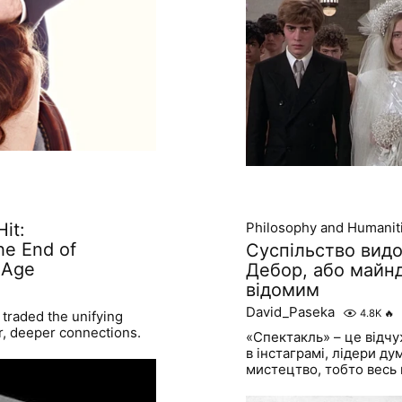
it:
Philosophy and Humanit
he End of
Суспільство видо
l Age
Дебор, або майнд
відомим
David_Paseka
4.8K
🔥
 traded the unifying
er, deeper connections.
«Спектакль» – це відчу
в інстаграмі, лідери д
мистецтво, тобто весь