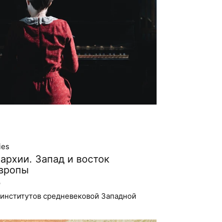
ies
архии. Запад и восток
вропы

 институтов средневековой Западной
и