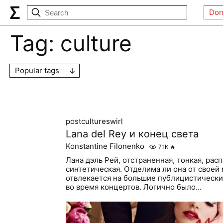
Don
Tag:
culture
Popular tags
postcultureswirl
Lana del Rey и конец света
Konstantine Filonenko
7.1K
🔥
Лана дэль Рей, отстраненная, тонкая, ра
синтетическая. Отделима ли она от своей
отвлекается на большие публицистически
во время концертов. Логично было...