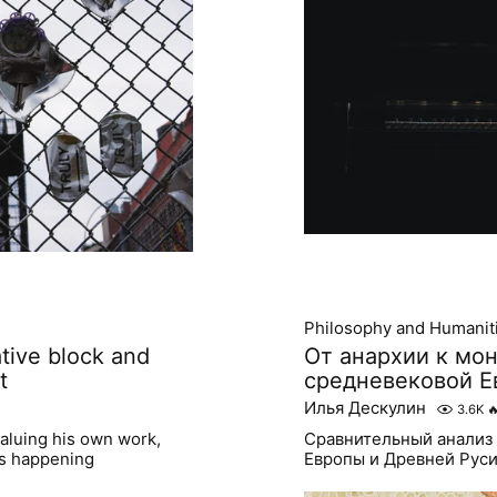
Philosophy and Humanit
ative block and
От анархии к мон
t
средневековой Е
Илья Дескулин
3.6K

aluing his own work,
Сравнительный анализ
is happening
Европы и Древней Рус