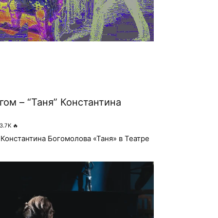
гом – “Таня” Константина
3.7K
🔥
 Константина Богомолова «Таня» в Театре