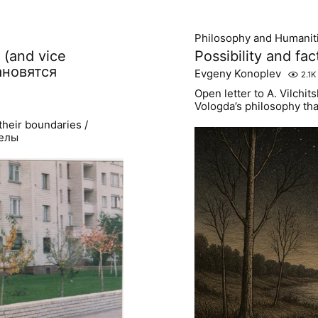
Philosophy and Humanit
(and vice
Possibility and fa
ановятся
Evgeny Konoplev
2.1K
Open letter to A. Vilchi
Vologda’s philosophy tha
heir boundaries /
делы