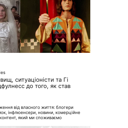
ies
вищ, ситуаціоністи та Гі
фулнесс до того, як став
ження від власного життя: блогери
умок, інфлюенсери, новини, комерційне
 контент, який ми споживаємо