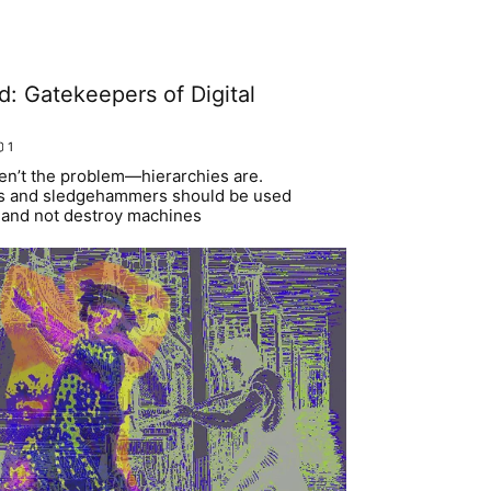
d: Gatekeepers of Digital
1
n’t the problem—hierarchies are.
rks and sledgehammers should be used
s and not destroy machines