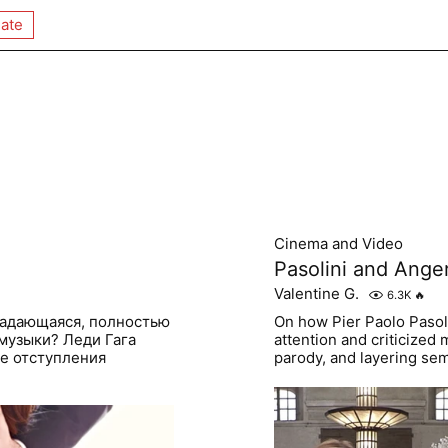
ate
Cinema and Video
Pasolini and Ange
Valentine G.
6.3K
🔥
спадающаяся, полностью
On how Pier Paolo Pasol
 музыки? Леди Гага
attention and criticized
е отступления
parody, and layering se