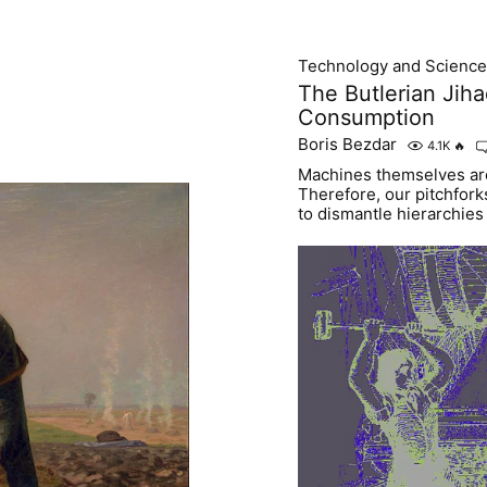
Technology and Science
The Butlerian Jiha
Consumption
Boris Bezdar
4.1K
🔥
Machines themselves are
Therefore, our pitchfo
to dismantle hierarchie