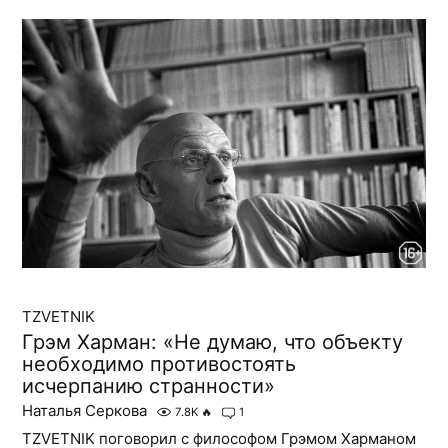
TZVETNIK
Грэм Харман: «Не думаю, что объекту
необходимо противостоять
исчерпанию странности»
Наталья Серкова
7.8K
🔥
1
TZVETNIK поговорил с философом Грэмом Харманом