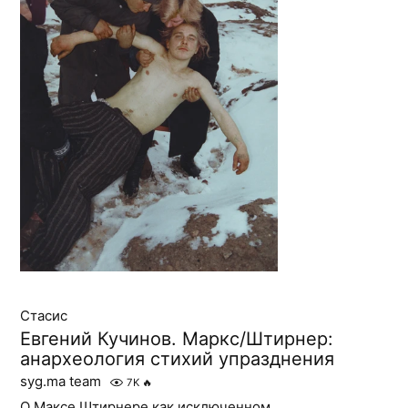
Стасис
Евгений Кучинов. Маркс/Штирнер:
анархеология стихий упразднения
syg.ma team
7K
🔥
О Максе Штирнере как исключенном,