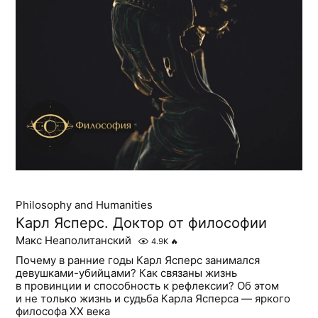
Philosophy and Humanities
Карл Ясперс. Доктор от философии
Макс Неаполитанский
4.9K
🔥
Почему в ранние годы Карл Ясперс занимался
девушками-убийцами? Как связаны жизнь
в провинции и способность к рефлексии? Об этом
и не только жизнь и судьба Карла Ясперса — яркого
философа XX века