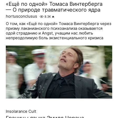
«Ещё по одной» Томаса Винтерберга
— О природе травматического ядра
hortusconclusus
8.3K
🔥
О том, как «Ещё по одной» Томаса Винтерберга через
призму лаканианского психоанализа оказывается
одой страданию и Angst, учащим нас любить
непреодолимую боль экзистенциального кризиса
Insolarance Cult
Границы языка Эмиля Чорана