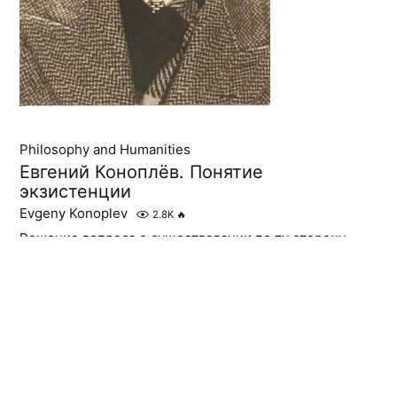
Philosophy and Humanities
Евгений Коноплёв. Понятие
экзистенции
Evgeny Konoplev
2.8K
🔥
Решение вопроса о существовании по ту сторону
антропоцентрического экзистенциализма