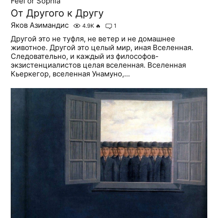
Feel or Sophia
От Другого к Другу
Яков Азимандис
4.9K
🔥
1
Другой это не туфля, не ветер и не домашнее
животное. Другой это целый мир, иная Вселенная.
Следовательно, и каждый из философов-
экзистенциалистов целая вселенная. Вселенная
Кьеркегор, вселенная Унамуно,...